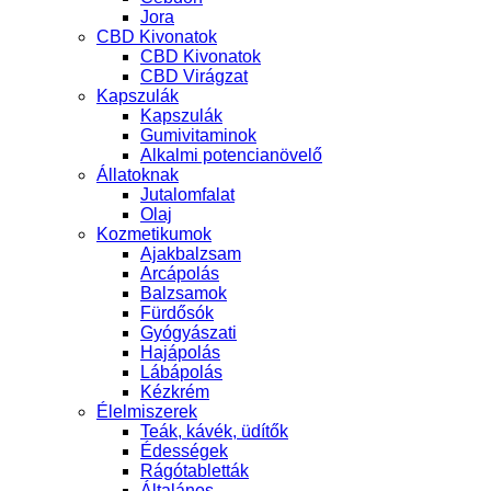
Jora
CBD Kivonatok
CBD Kivonatok
CBD Virágzat
Kapszulák
Kapszulák
Gumivitaminok
Alkalmi potencianövelő
Állatoknak
Jutalomfalat
Olaj
Kozmetikumok
Ajakbalzsam
Arcápolás
Balzsamok
Fürdősók
Gyógyászati
Hajápolás
Lábápolás
Kézkrém
Élelmiszerek
Teák, kávék, üdítők
Édességek
Rágótabletták
Általános