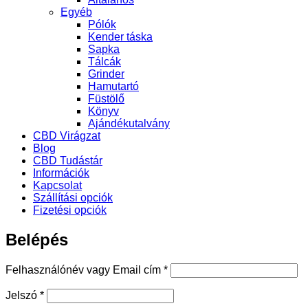
Egyéb
Pólók
Kender táska
Sapka
Tálcák
Grinder
Hamutartó
Füstölő
Könyv
Ajándékutalvány
CBD Virágzat
Blog
CBD Tudástár
Információk
Kapcsolat
Szállítási opciók
Fizetési opciók
Belépés
Kötelező
Felhasználónév vagy Email cím
*
Kötelező
Jelszó
*