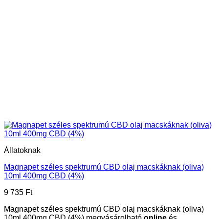
Állatoknak
Magnapet széles spektrumú CBD olaj macskáknak (oliva)
10ml 400mg CBD (4%)
9 735
Ft
Magnapet széles spektrumú CBD olaj macskáknak (oliva)
10ml 400mg CBD (4%) megvásárolható
online
és