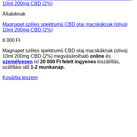
Állatoknak
Magnapet széles spektrumú CBD olaj macskáknak (oliva)
10ml 200mg CBD (2%)
6 000
Ft
Magnapet széles spektrumú CBD olaj macskáknak (oliva)
10ml 200mg CBD (2%) megvásárolható
online
és
személyesen
is!
20
000 Ft felett ingyenes
kiszállítás,
szállítási idő
1-2 munkanap.
Kosárba teszem