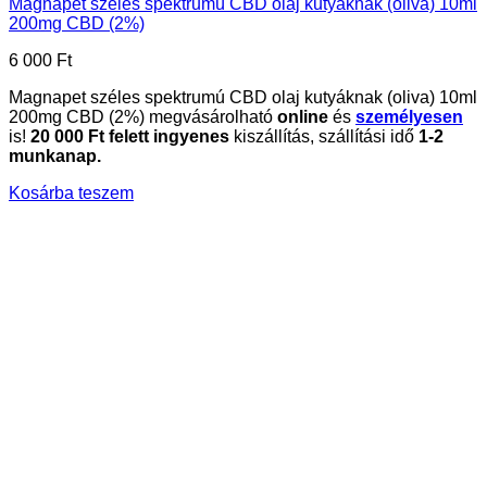
Magnapet széles spektrumú CBD olaj kutyáknak (oliva) 10ml
200mg CBD (2%)
6 000
Ft
Magnapet széles spektrumú CBD olaj kutyáknak (oliva) 10ml
200mg CBD (2%) megvásárolható
online
és
személyesen
is!
20
000 Ft felett ingyenes
kiszállítás, szállítási idő
1-2
munkanap.
Kosárba teszem