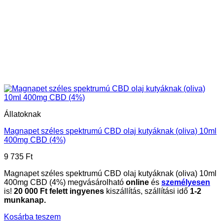
Állatoknak
Magnapet széles spektrumú CBD olaj kutyáknak (oliva) 10ml
400mg CBD (4%)
9 735
Ft
Magnapet széles spektrumú CBD olaj kutyáknak (oliva) 10ml
400mg CBD (4%) megvásárolható
online
és
személyesen
is!
20
000 Ft felett ingyenes
kiszállítás, szállítási idő
1-2
munkanap.
Kosárba teszem