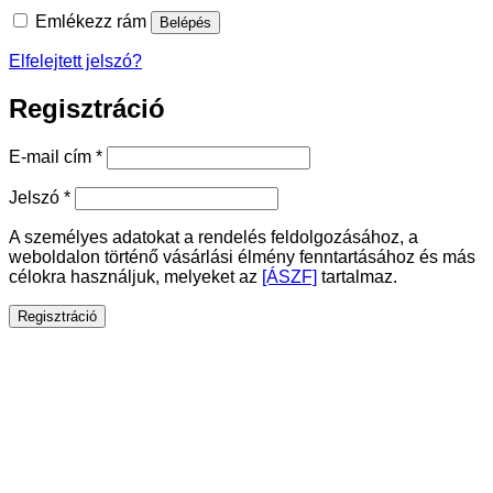
Emlékezz rám
Belépés
Elfelejtett jelszó?
Regisztráció
Kötelező
E-mail cím
*
Kötelező
Jelszó
*
A személyes adatokat a rendelés feldolgozásához, a
weboldalon történő vásárlási élmény fenntartásához és más
célokra használjuk, melyeket az
[ÁSZF]
tartalmaz.
Regisztráció