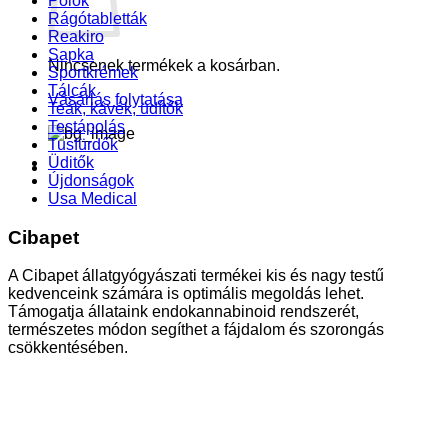
Pólók
Rágótabletták
Reakiro
Sapka
Nincsenek termékek a kosárban.
Sportkrémek
Tálcák
Vásárlás folytatása
Teák, kávék, üdítők
Testápolás
Tusfürdők
Üditők
Újdonságok
Usa Medical
Cibapet
A Cibapet állatgyógyászati termékei kis és nagy testű
kedvenceink számára is optimális megoldás lehet.
Támogatja állataink endokannabinoid rendszerét,
természetes módon segíthet a fájdalom és szorongás
csökkentésében.