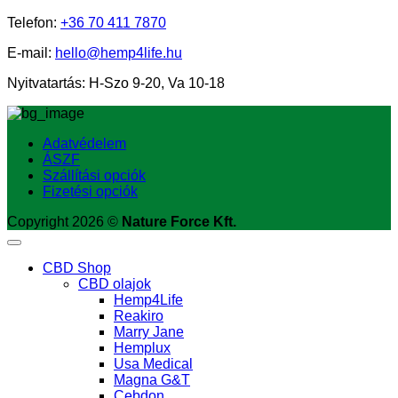
Telefon:
+36
70 411 7870
E-mail:
hello@hemp4life.hu
Nyitvatartás: H-Szo 9-20, Va 10-18
Adatvédelem
ÁSZF
Szállítási opciók
Fizetési opciók
Copyright 2026 ©
Nature Force Kft.
CBD Shop
CBD olajok
Hemp4Life
Reakiro
Marry Jane
Hemplux
Usa Medical
Magna G&T
Cebdon