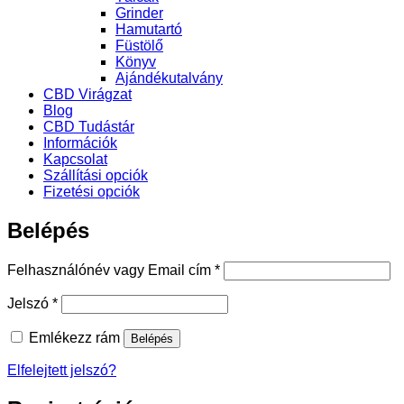
Grinder
Hamutartó
Füstölő
Könyv
Ajándékutalvány
CBD Virágzat
Blog
CBD Tudástár
Információk
Kapcsolat
Szállítási opciók
Fizetési opciók
Belépés
Kötelező
Felhasználónév vagy Email cím
*
Kötelező
Jelszó
*
Emlékezz rám
Belépés
Elfelejtett jelszó?