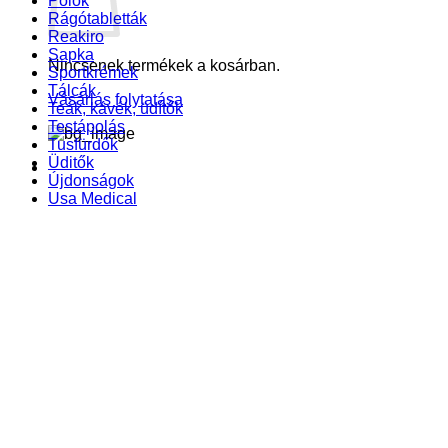
Pólók
Rágótabletták
Reakiro
Sapka
Nincsenek termékek a kosárban.
Sportkrémek
Tálcák
Vásárlás folytatása
Teák, kávék, üdítők
Testápolás
Tusfürdők
Üditők
Újdonságok
Usa Medical