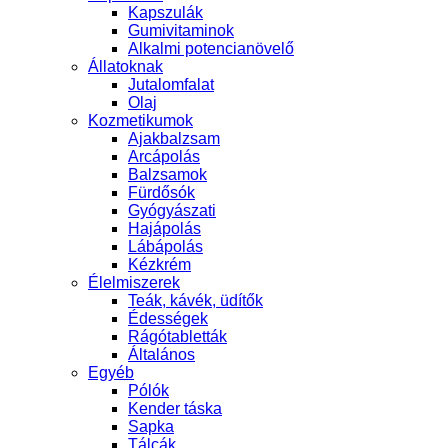
Kapszulák
Gumivitaminok
Alkalmi potencianövelő
Állatoknak
Jutalomfalat
Olaj
Kozmetikumok
Ajakbalzsam
Arcápolás
Balzsamok
Fürdősók
Gyógyászati
Hajápolás
Lábápolás
Kézkrém
Élelmiszerek
Teák, kávék, üdítők
Édességek
Rágótabletták
Általános
Egyéb
Pólók
Kender táska
Sapka
Tálcák