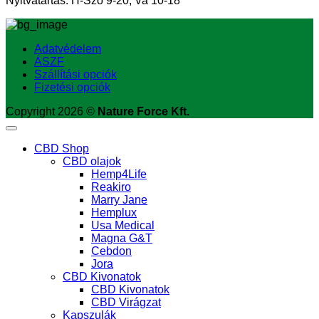
Nyitvatartás: H-Szo 9-20, Va 10-18
Adatvédelem
ÁSZF
Szállítási opciók
Fizetési opciók
Copyright 2026 ©
Nature Force Kft.
CBD Shop
CBD olajok
Hemp4Life
Reakiro
Marry Jane
Hemplux
Usa Medical
Magna G&T
Cebdon
Jora
CBD Kivonatok
CBD Kivonatok
CBD Virágzat
Kapszulák