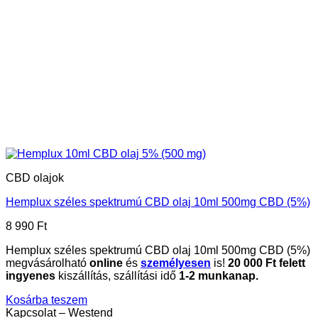
CBD olajok
Hemplux széles spektrumú CBD olaj 10ml 500mg CBD (5%)
8 990
Ft
Hemplux széles spektrumú CBD olaj 10ml 500mg CBD (5%)
megvásárolható
online
és
személyesen
is!
20
000 Ft felett
ingyenes
kiszállítás, szállítási idő
1-2 munkanap.
Kosárba teszem
Kapcsolat – Westend