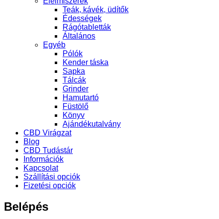
Élelmiszerek
Teák, kávék, üdítők
Édességek
Rágótabletták
Általános
Egyéb
Pólók
Kender táska
Sapka
Tálcák
Grinder
Hamutartó
Füstölő
Könyv
Ajándékutalvány
CBD Virágzat
Blog
CBD Tudástár
Információk
Kapcsolat
Szállítási opciók
Fizetési opciók
Belépés