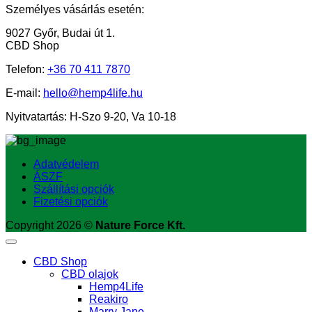
Személyes vásárlás esetén:
9027 Győr, Budai út 1.
CBD Shop
Telefon:
+36
70 411 7870
E-mail:
hello@hemp4life.hu
Nyitvatartás: H-Szo 9-20, Va 10-18
Adatvédelem
ÁSZF
Szállítási opciók
Fizetési opciók
Copyright 2026 ©
Nature Force Kft.
CBD Shop
CBD olajok
Hemp4Life
Reakiro
Marry Jane