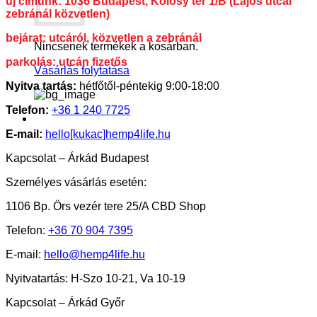
új címünk: 1036 Budapest, Kolosy tér 1/B (Lajos utcai
zebránál közvetlen)
bejárat: utcáról, közvetlen a zebránál
Nincsenek termékek a kosárban.
parkolás: utcán fizetős
Vásárlás folytatása
Nyitva tartás:
hétfőtől-péntekig 9:00-18:00
Telefon:
+36 1 240 7725
E-mail:
hello[kukac]hemp4life.hu
Kapcsolat – Árkád Budapest
Személyes vásárlás esetén:
1106 Bp. Örs vezér tere 25/A CBD Shop
Telefon:
+36 70 904 7395
E-mail:
hello@hemp4life.hu
Nyitvatartás: H-Szo 10-21, Va 10-19
Kapcsolat – Árkád Győr