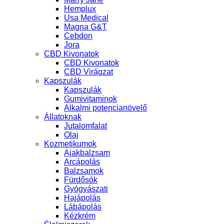
Hemplux
Usa Medical
Magna G&T
Cebdon
Jora
CBD Kivonatok
CBD Kivonatok
CBD Virágzat
Kapszulák
Kapszulák
Gumivitaminok
Alkalmi potencianövelő
Állatoknak
Jutalomfalat
Olaj
Kozmetikumok
Ajakbalzsam
Arcápolás
Balzsamok
Fürdősók
Gyógyászati
Hajápolás
Lábápolás
Kézkrém