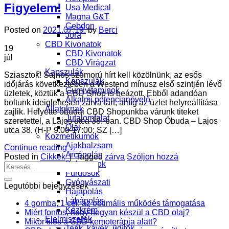
Figyelem!
Usa Medical
Magna G&T
Cebdon
Posted on
2021.07.19.
by
Berci
Jora
CBD Kivonatok
19
CBD Kivonatok
júl
CBD Virágzat
Kapszulák
Sziasztok! Sajnos szomorú hírt kell közölnünk, az esős
Kapszulák
időjárás következtében a Westend mínusz első szintjén lévő
Gumivitaminok
üzletek, köztük a CBD Shop is beázott. Ebből adandóan
Alkalmi potencianövelő
boltunk ideiglenesen zárva tart, amíg az üzlet helyreállítása
Állatoknak
zajlik. Helyette óbudai CBD Shopunkba várunk titeket
Jutalomfalat
szeretettel, a Lajos utca 38.-ban. CBD Shop Óbuda – Lajos
Olaj
utca 38. (H-P 9:00-17:00; SZ […]
Kozmetikumok
Ajakbalzsam
Continue reading
→
Arcápolás
Posted in
Cikkek
|
Tagged
zárva
Szóljon hozzá
Balzsamok
Fürdősók
Gyógyászati
Legutóbbi bejegyzések
Hajápolás
Lábápolás
4 gomba, 1 cél: az optimális működés támogatása
Kézkrém
Miért fontos, hogy hogyan készül a CBD olaj?
Élelmiszerek
Mikor tilos a CBD kemoterápia alatt?
Teák, kávék, üdítők