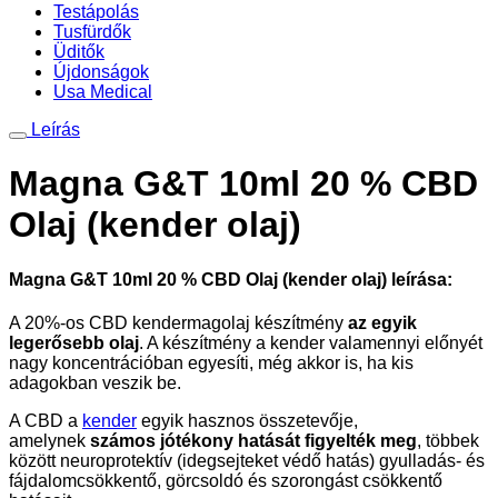
Testápolás
Tusfürdők
Üditők
Újdonságok
Usa Medical
Leírás
Magna G&T 10ml 20 % CBD
Olaj (kender olaj)
Magna G&T 10ml 20 % CBD Olaj (kender olaj) leírása:
A 20%-os CBD kendermagolaj készítmény
az egyik
legerősebb olaj
. A készítmény a kender valamennyi előnyét
nagy koncentrációban egyesíti, még akkor is, ha kis
adagokban veszik be.
A CBD a
kender
egyik hasznos összetevője,
amelynek
számos jótékony hatását figyelték meg
, többek
között neuroprotektív (idegsejteket védő hatás) gyulladás- és
fájdalomcsökkentő, görcsoldó és szorongást csökkentő