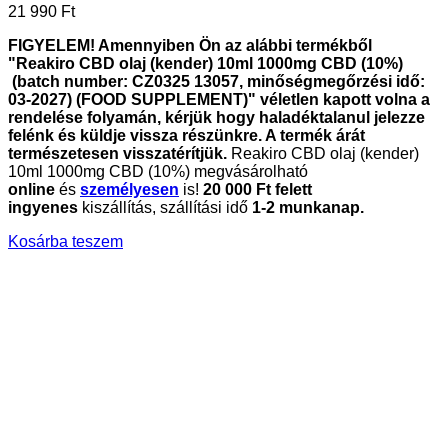
21 990
Ft
FIGYELEM! Amennyiben Ön az alábbi termékből
"Reakiro CBD olaj (kender) 10ml 1000mg CBD (10%)
(batch number: CZ0325 13057, minőségmegőrzési idő:
03-2027) (FOOD SUPPLEMENT)" véletlen kapott volna a
rendelése folyamán, kérjük hogy haladéktalanul jelezze
felénk és küldje vissza részünkre. A termék árát
természetesen visszatérítjük.
Reakiro CBD olaj (kender)
10ml 1000mg CBD (10%) megvásárolható
online
és
személyesen
is!
20
000 Ft felett
ingyenes
kiszállítás, szállítási idő
1-2 munkanap.
Kosárba teszem