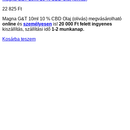
22 825
Ft
Magna G&T 10ml 10 % CBD Olaj (olivás) megvásárolható
online
és
személyesen
is!
20
000 Ft felett ingyenes
kiszállítás, szállítási idő
1-2 munkanap.
Kosárba teszem