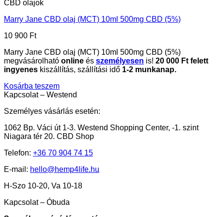
CBD olajok
Marry Jane CBD olaj (MCT) 10ml 500mg CBD (5%)
10 900
Ft
Marry Jane CBD olaj (MCT) 10ml 500mg CBD (5%)
megvásárolható
online
és
személyesen
is!
20 000 Ft felett
ingyenes
kiszállítás, szállítási idő
1-2 munkanap.
Kosárba teszem
Kapcsolat – Westend
Személyes vásárlás esetén:
1062 Bp. Váci út 1-3. Westend Shopping Center, -1. szint
Niagara tér 20. CBD Shop
Telefon:
+36 70 904 74 15
E-mail:
hello@hemp4life.hu
H-Szo 10-20, Va 10-18
Kapcsolat – Óbuda