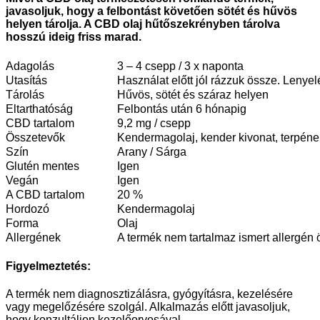
javasoljuk, hogy a felbontást követően sötét és hűvös
helyen tárolja. A CBD olaj hűtőszekrényben tárolva
hosszú ideig friss marad.
Adagolás
3 – 4 csepp / 3 x naponta
Utasítás
Használat előtt jól rázzuk össze. Lenyel
Tárolás
Hűvös, sötét és száraz helyen
Eltarthatóság
Felbontás után 6 hónapig
CBD tartalom
9,2 mg / csepp
Összetevők
Kendermagolaj, kender kivonat, terpéne
Szín
Arany / Sárga
Glutén mentes
Igen
Vegán
Igen
A CBD tartalom
20 %
Hordozó
Kendermagolaj
Forma
Olaj
Allergének
A termék nem tartalmaz ismert allergén 
Figyelmeztetés
:
A termék nem diagnosztizálásra, gyógyításra, kezelésére
vagy megelőzésére szolgál. Alkalmazás előtt javasoljuk,
hogy konzultáljon kezelőorvosával.