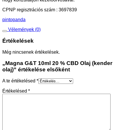
CPNP regisztrációs szám : 3697839
pintopanda
Vélemények (0)
Értékelések
Még nincsenek értékelések.
„Magna G&T 10ml 20 % CBD Olaj (kender
olaj)” értékelése elsőként
A te értékelésed
*
Értékelésed
*