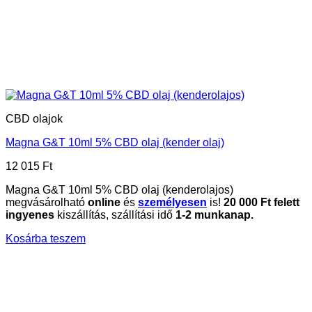
CBD olajok
Magna G&T 10ml 5% CBD olaj (kender olaj)
12 015
Ft
Magna G&T 10ml 5% CBD olaj (kenderolajos)
megvásárolható
online
és
személyesen
is!
20
000 Ft felett
ingyenes
kiszállítás, szállítási idő
1-2 munkanap.
Kosárba teszem