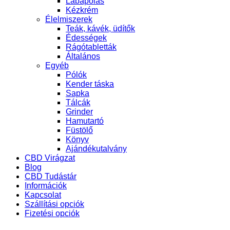
Lábápolás
Kézkrém
Élelmiszerek
Teák, kávék, üdítők
Édességek
Rágótabletták
Általános
Egyéb
Pólók
Kender táska
Sapka
Tálcák
Grinder
Hamutartó
Füstölő
Könyv
Ajándékutalvány
CBD Virágzat
Blog
CBD Tudástár
Információk
Kapcsolat
Szállítási opciók
Fizetési opciók