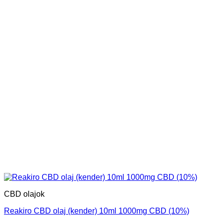
CBD olajok
Reakiro CBD olaj (kender) 10ml 1000mg CBD (10%)