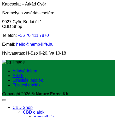
Kapcsolat – Árkád Győr
Személyes vásárlás esetén:
9027 Győr, Budai út 1.
CBD Shop
Telefon:
+36
70 411 7870
E-mail:
hello@hemp4life.hu
Nyitvatartás: H-Szo 9-20, Va 10-18
Adatvédelem
ÁSZF
Szállítási opciók
Fizetési opciók
Copyright 2026 ©
Nature Force Kft.
CBD Shop
CBD olajok
Hemp4Life