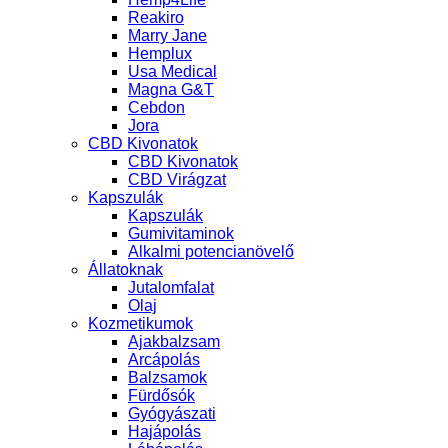
Reakiro
Marry Jane
Hemplux
Usa Medical
Magna G&T
Cebdon
Jora
CBD Kivonatok
CBD Kivonatok
CBD Virágzat
Kapszulák
Kapszulák
Gumivitaminok
Alkalmi potencianövelő
Állatoknak
Jutalomfalat
Olaj
Kozmetikumok
Ajakbalzsam
Arcápolás
Balzsamok
Fürdősók
Gyógyászati
Hajápolás