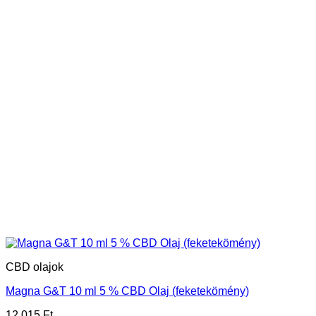
CBD olajok
Magna G&T 10 ml 5 % CBD Olaj (feketekömény)
12 015
Ft