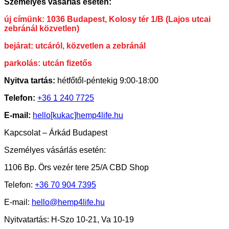
Személyes vásárlás esetén:
új címünk: 1036 Budapest, Kolosy tér 1/B (Lajos utcai
zebránál közvetlen)
bejárat: utcáról, közvetlen a zebránál
parkolás: utcán fizetős
Nyitva tartás:
hétfőtől-péntekig 9:00-18:00
Telefon:
+36 1 240 7725
E-mail:
hello[kukac]hemp4life.hu
Kapcsolat – Árkád Budapest
Személyes vásárlás esetén:
1106 Bp. Örs vezér tere 25/A CBD Shop
Telefon:
+36 70 904 7395
E-mail:
hello@hemp4life.hu
Nyitvatartás: H-Szo 10-21, Va 10-19