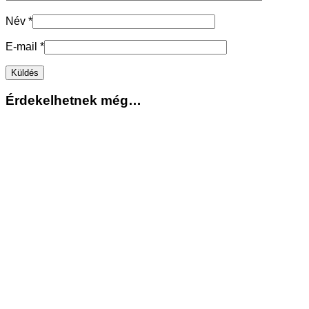
Név
*
E-mail
*
Érdekelhetnek még…