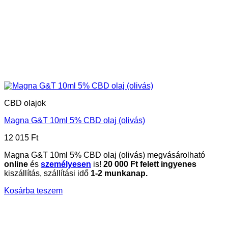
CBD olajok
Magna G&T 10ml 5% CBD olaj (olivás)
12 015
Ft
Magna G&T 10ml 5% CBD olaj (olivás) megvásárolható
online
és
személyesen
is!
20
000 Ft felett ingyenes
kiszállítás, szállítási idő
1-2 munkanap.
Kosárba teszem