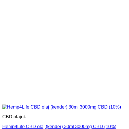
CBD olajok
Hemp4Life CBD olaj (kender) 30ml 3000mg CBD (10%)