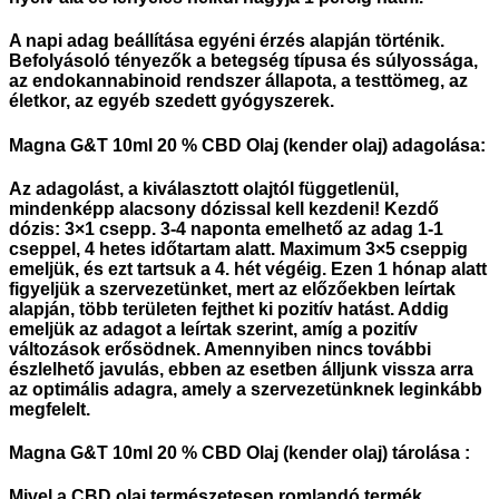
A napi adag beállítása egyéni érzés alapján történik.
Befolyásoló tényezők a betegség típusa és súlyossága,
az endokannabinoid rendszer állapota, a testtömeg, az
életkor, az egyéb szedett gyógyszerek.
Magna G&T 10ml 20 % CBD Olaj (kender olaj) adagolása:
Az adagolást, a kiválasztott olajtól függetlenül,
mindenképp alacsony dózissal kell kezdeni! Kezdő
dózis: 3×1 csepp. 3-4 naponta emelhető az adag 1-1
cseppel, 4 hetes időtartam alatt. Maximum 3×5 cseppig
emeljük, és ezt tartsuk a 4. hét végéig. Ezen 1 hónap alatt
figyeljük a szervezetünket, mert az előzőekben leírtak
alapján, több területen fejthet ki pozitív hatást. Addig
emeljük az adagot a leírtak szerint, amíg a pozitív
változások erősödnek. Amennyiben nincs további
észlelhető javulás, ebben az esetben álljunk vissza arra
az optimális adagra, amely a szervezetünknek leginkább
megfelelt.
Magna G&T 10ml 20 % CBD Olaj (kender olaj) tárolása :
Mivel a CBD olaj természetesen romlandó termék,