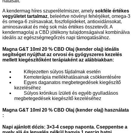
hatásait.
A kendermag híres szuperélelmiszer, amely
sokféle értékes
vegyületet tartalmaz
, beleértve növényi fehérjéket, omega-3
és omega-6 zsírsavakat, foszfolipideket, antioxidánsokat,
aminosavakat és még sok más értékes összetevőt. A
kendermagolaj a CBD jótékony tulajdonságaival kombinálva
ideális az egészségmegőrzés napi támogatásához.
Magna G&T 10ml 20 % CBD Olaj (kender olaj)
ideális
segítséget nyújthat az orvosi és gyógyszeres kezelés
mellett kiegészítőként terápiaként az alábbiakban:
Kifejezetten súlyos fájdalmak esetén
Kemoterápia mellékhatásainak csökkentésére
Egyes daganatos megbetegedések kiegészítő
kezeléséhez
Súlyos krónikus ízületi és egyéb gyulladásos
megbetegedések kiegészítő kezeléséhez
Magna G&T 10ml 20 % CBD Olaj (kender olaj) használata
:
Napi ajánlott dózis: 3×3-4 csepp naponta. Cseppentse a
nyelv alá és lenyelés nélkül hagyja 1 percig hatni.