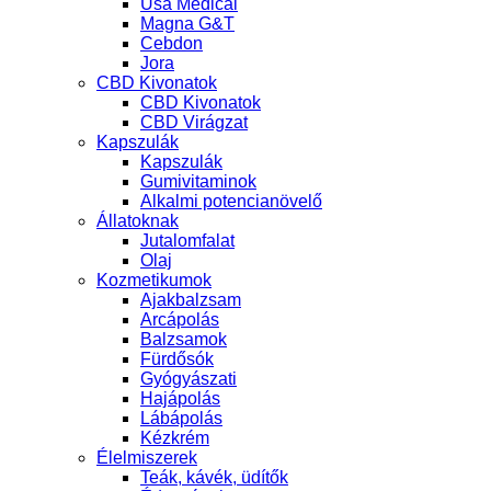
Usa Medical
Magna G&T
Cebdon
Jora
CBD Kivonatok
CBD Kivonatok
CBD Virágzat
Kapszulák
Kapszulák
Gumivitaminok
Alkalmi potencianövelő
Állatoknak
Jutalomfalat
Olaj
Kozmetikumok
Ajakbalzsam
Arcápolás
Balzsamok
Fürdősók
Gyógyászati
Hajápolás
Lábápolás
Kézkrém
Élelmiszerek
Teák, kávék, üdítők