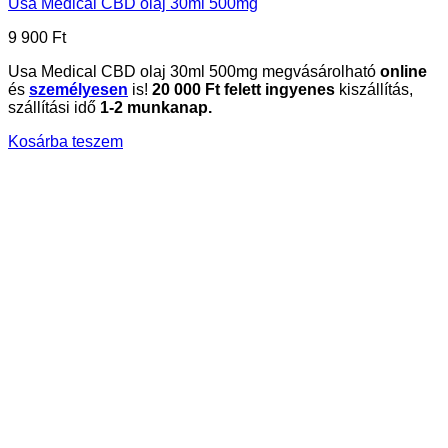
Usa Medical CBD olaj 30ml 500mg
9 900
Ft
Usa Medical CBD olaj 30ml 500mg megvásárolható
online
és
személyesen
is!
20
000 Ft felett ingyenes
kiszállítás,
szállítási idő
1-2 munkanap.
Kosárba teszem