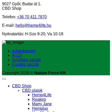
9027 Győr, Budai út 1.
CBD Shop
Telefon:
+36
70 411 7870
E-mail:
hello@hemp4life.hu
Nyitvatartás: H-Szo 9-20, Va 10-18
Adatvédelem
ÁSZF
Szállítási opciók
Fizetési opciók
Copyright 2026 ©
Nature Force Kft.
CBD Shop
CBD olajok
Hemp4Life
Reakiro
Marry Jane
Hemplux