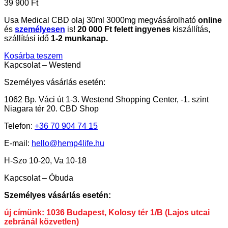
39 900
Ft
Usa Medical CBD olaj 30ml 3000mg megvásárolható
online
és
személyesen
is!
20
000 Ft felett ingyenes
kiszállítás,
szállítási idő
1-2 munkanap.
Kosárba teszem
Kapcsolat – Westend
Személyes vásárlás esetén:
1062 Bp. Váci út 1-3. Westend Shopping Center, -1. szint
Niagara tér 20. CBD Shop
Telefon:
+36 70 904 74 15
E-mail:
hello@hemp4life.hu
H-Szo 10-20, Va 10-18
Kapcsolat – Óbuda
Személyes vásárlás esetén:
új címünk: 1036 Budapest, Kolosy tér 1/B (Lajos utcai
zebránál közvetlen)