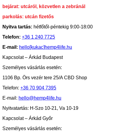
bejárat: utcáról, közvetlen a zebránál
parkolás: utcán fizetős
Nyitva tartás:
hétfőtől-péntekig 9:00-18:00
Telefon:
+36 1 240 7725
E-mail:
hello[kukac]hemp4life.hu
Kapcsolat – Árkád Budapest
Személyes vásárlás esetén:
1106 Bp. Örs vezér tere 25/A CBD Shop
Telefon:
+36 70 904 7395
E-mail:
hello@hemp4life.hu
Nyitvatartás: H-Szo 10-21, Va 10-19
Kapcsolat – Árkád Győr
Személyes vásárlás esetén: