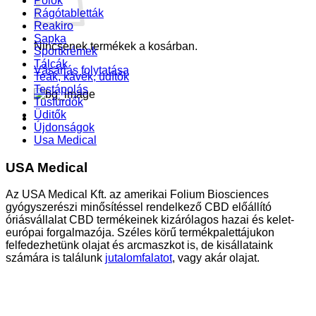
Pólók
Rágótabletták
Reakiro
Sapka
Nincsenek termékek a kosárban.
Sportkrémek
Tálcák
Vásárlás folytatása
Teák, kávék, üdítők
Testápolás
Tusfürdők
Üditők
Újdonságok
Usa Medical
USA Medical
Az USA Medical Kft. az amerikai Folium Biosciences
gyógyszerészi minősítéssel rendelkező CBD előállító
óriásvállalat CBD termékeinek kizárólagos hazai és kelet-
európai forgalmazója. Széles körű termékpalettájukon
felfedezhetünk olajat és arcmaszkot is, de kisállataink
számára is találunk
jutalomfalatot
, vagy akár olajat.