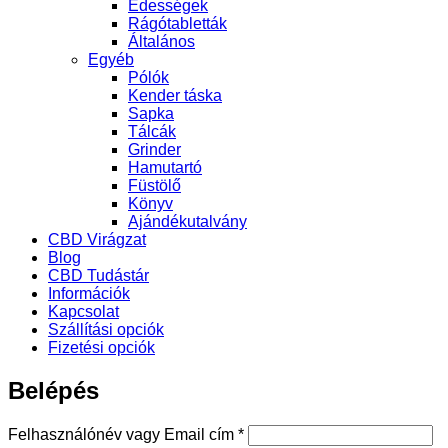
Édességek
Rágótabletták
Általános
Egyéb
Pólók
Kender táska
Sapka
Tálcák
Grinder
Hamutartó
Füstölő
Könyv
Ajándékutalvány
CBD Virágzat
Blog
CBD Tudástár
Információk
Kapcsolat
Szállítási opciók
Fizetési opciók
Belépés
Kötelező
Felhasználónév vagy Email cím
*