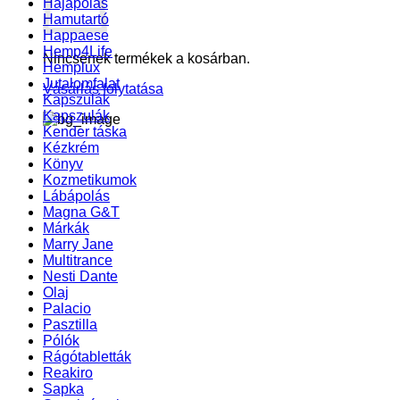
Hajápolás
Hamutartó
Happaese
Hemp4Life
Nincsenek termékek a kosárban.
Hemplux
Jutalomfalat
Vásárlás folytatása
Kapszulák
Kapszulák
Kender táska
Kézkrém
Könyv
Kozmetikumok
Lábápolás
Magna G&T
Márkák
Marry Jane
Multitrance
Nesti Dante
Olaj
Palacio
Pasztilla
Pólók
Rágótabletták
Reakiro
Sapka