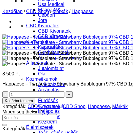
Usa Medical
Magna G&T
Kezdőlap
/
CBD Shop
/
Márkák
/
Happaese
Cebdon
Jora
CBD Kivonatok
CBD Kivonatok
CBD Virágzat
Kapszulák
Kapszulák
Gumivitaminok
Alkalmi potencianövelő
Állatoknak
Jutalomfalat
8 500
Ft
Olaj
Kozmetikumok
Happaese – Terpsolate – Strawbarry Bubblegum 97% CBD 1g meg
Ajakbalzsam
Arcápolás
Happaese
Balzsamok
-
Fürdősók
Kosárba teszem
Terpsolate
Gyógyászati
Kategóriák:
CBD Kivonatok
,
CBD Shop
,
Happaese
,
Márkák
-
Hajápolás
Miben segíthetünk?
Strawbarry
Lábápolás
Keresés
Bubblegum
Kézkrém
a
97%
Élelmiszerek
következőre:
Kategóriák
CBD
Teák, kávék, üdítők