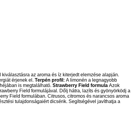
 kiválasztásra az aroma és íz kiterjedt elemzése alapján.
rgiát érjenek el.
Terpén profil:
A limonén a legnagyobb
k héjában is megtalálható.
Strawberry Field formula
Azok
awberry Field formulájával. Dőlj hátra, lazíts és gyönyörködj a
erry Field formulában. Citrusos, citromos és narancsos aroma
ztési tulajdonságaiért dicsérik. Segítségével javíthatja a