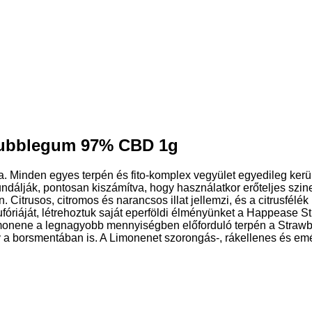
 Bubblegum 97% CBD 1g
a. Minden egyes terpén és fito-komplex vegyület egyedileg kerül
dálják, pontosan kiszámítva, hogy használatkor erőteljes szine
Citrusos, citromos és narancsos illat jellemzi, és a citrusfélé
fóriáját, létrehoztuk saját eperföldi élményünket a Happease Str
 Limonene a legnagyobb mennyiségben előforduló terpén a Strawb
y a borsmentában is. A Limonenet szorongás-, rákellenes és emés