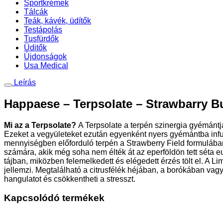
Sportkrémek
Tálcák
Teák, kávék, üdítők
Testápolás
Tusfürdők
Üditők
Újdonságok
Usa Medical
Leírás
Happaese – Terpsolate – Strawbarry
Mi az a Terpsolate?
A Terpsolate a terpén szinergia gyémántj
Ezeket a vegyületeket ezután egyenként nyers gyémántba infun
mennyiségben előforduló terpén a Strawberry Field formulában. 
számára, akik még soha nem élték át az eperföldön tett séta eu
tájban, miközben felemelkedett és elégedett érzés tölt el. A
jellemzi. Megtalálható a citrusfélék héjában, a borókában vag
hangulatot és csökkentheti a stresszt.
Kapcsolódó termékek