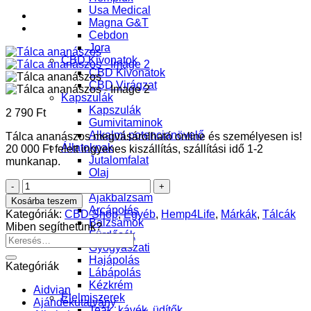
Usa Medical
Magna G&T
Cebdon
Jora
CBD Kivonatok
CBD Kivonatok
CBD Virágzat
Kapszulák
Kapszulák
2 790
Ft
Gumivitaminok
Alkalmi potencianövelő
Tálca ananászos megvásárolható online és személyesen is!
Állatoknak
20 000 Ft felett ingyenes kiszállítás, szállítási idő 1-2
Jutalomfalat
munkanap.
Olaj
Tálca
Kozmetikumok
ananászos
Ajakbalzsam
Kosárba teszem
mennyiség
Arcápolás
Kategóriák:
CBD Shop
,
Egyéb
,
Hemp4Life
,
Márkák
,
Tálcák
Balzsamok
Miben segíthetünk?
Fürdősók
Keresés
Gyógyászati
a
Hajápolás
következőre:
Kategóriák
Lábápolás
Kézkrém
Aidvian
Élelmiszerek
Ajándékutalvány
Teák, kávék, üdítők