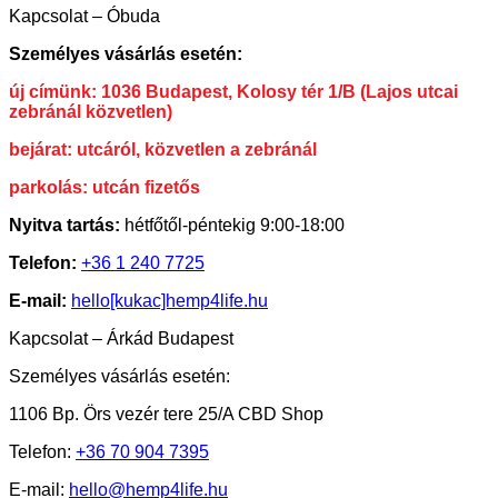
Kapcsolat – Óbuda
Személyes vásárlás esetén:
új címünk: 1036 Budapest, Kolosy tér 1/B (Lajos utcai
zebránál közvetlen)
bejárat: utcáról, közvetlen a zebránál
parkolás: utcán fizetős
Nyitva tartás:
hétfőtől-péntekig 9:00-18:00
Telefon:
+36 1 240 7725
E-mail:
hello[kukac]hemp4life.hu
Kapcsolat – Árkád Budapest
Személyes vásárlás esetén:
1106 Bp. Örs vezér tere 25/A CBD Shop
Telefon:
+36 70 904 7395
E-mail:
hello@hemp4life.hu