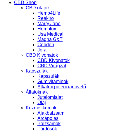
CBD Shop
CBD olajok
Hemp4Life
Reakiro
Marry Jane
Hemplux
Usa Medical
Magna G&T
Cebdon
Jora
CBD Kivonatok
CBD Kivonatok
CBD Virágzat
Kapszulák
Kapszulák
Gumivitaminok
Alkalmi potencianövelő
Állatoknak
Jutalomfalat
Olaj
Kozmetikumok
Ajakbalzsam
Arcápolás
Balzsamok
Fürdősók