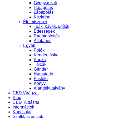
Gyógyászati
Hajápolás
Lábápolás
Kézkrém
Élelmiszerek
Teák, kávék, üdítők
Édességek
Rágótabletták
Általános
Egyéb
Pólók
Kender táska
Sapka
Tálcák
Grinder
Hamutartó
Füstölő
Könyv
Ajándékutalvány
CBD Virágzat
Blog
CBD Tudástár
Információk
Kapcsolat
Szállítási opciók