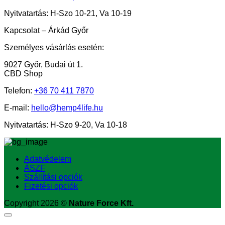
Nyitvatartás: H-Szo 10-21, Va 10-19
Kapcsolat – Árkád Győr
Személyes vásárlás esetén:
9027 Győr, Budai út 1.
CBD Shop
Telefon:
+36
70 411 7870
E-mail:
hello@hemp4life.hu
Nyitvatartás: H-Szo 9-20, Va 10-18
Adatvédelem
ÁSZF
Szállítási opciók
Fizetési opciók
Copyright 2026 ©
Nature Force Kft.