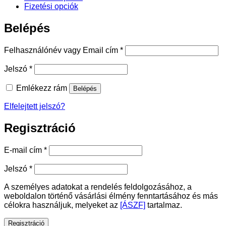
Fizetési opciók
Belépés
Kötelező
Felhasználónév vagy Email cím
*
Kötelező
Jelszó
*
Emlékezz rám
Belépés
Elfelejtett jelszó?
Regisztráció
Kötelező
E-mail cím
*
Kötelező
Jelszó
*
A személyes adatokat a rendelés feldolgozásához, a
weboldalon történő vásárlási élmény fenntartásához és más
célokra használjuk, melyeket az
[ÁSZF]
tartalmaz.
Regisztráció